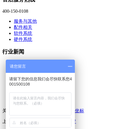
400-150-0108
服务与其他
配件相关
软件系统
硬件系统
行业新闻
蔡司三坐标 captru...
请您留言
蔡司工业CT软件Volu...
蔡司三坐标calypso...
请留下您的信息我们会尽快联系您4
上海法登阀门引入蔡司三坐...
001500108
蔡司三坐标测量仪搬迁时有...
蔡司中国工业质量解决方案...
蔡司三坐标ZEISS C...
关键词:
蔡司三坐标
,
三坐标测量机
,
三坐标
上一条：
蔡司三坐标的描点程序设定