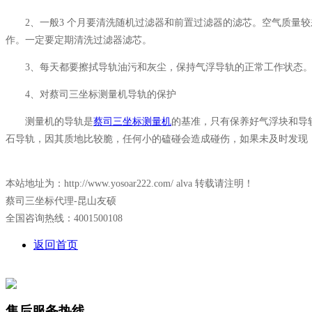
2、一般3 个月要清洗随机过滤器和前置过滤器的滤芯。空气质量较
作。一定要定期清洗过滤器滤芯。
3、每天都要擦拭导轨油污和灰尘，保持气浮导轨的正常工作状态
4、对蔡司三坐标测量机导轨的保护
测量机的导轨是
蔡司三坐标测量机
的基准，只有保养好气浮块和导
石导轨，因其质地比较脆，任何小的磕碰会造成碰伤，如果未及时发现
本站地址为：http://www.yosoar222.com/ alva 转载请注明！
蔡司三坐标代理-昆山友硕
全国咨询热线：4001500108
返回首页
售后服务热线