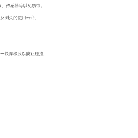
轨、传感器等以免锈蚀。
及测尖的使用寿命;
一块厚橡胶以防止碰撞;
。