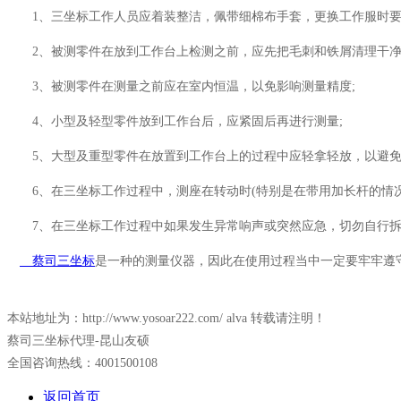
1、三坐标工作人员应着装整洁，佩带细棉布手套，更换工作服时要在
2、被测零件在放到工作台上检测之前，应先把毛刺和铁屑清理干净，
3、被测零件在测量之前应在室内恒温，以免影响测量精度;
4、小型及轻型零件放到工作台后，应紧固后再进行测量;
5、大型及重型零件在放置到工作台上的过程中应轻拿轻放，以避免造
6、在三坐标工作过程中，测座在转动时(特别是在带用加长杆的情况
7、在三坐标工作过程中如果发生异常响声或突然应急，切勿自行拆
蔡司三坐标
是一种的测量仪器，因此在使用过程当中一定要牢牢遵
本站地址为：http://www.yosoar222.com/ alva 转载请注明！
蔡司三坐标代理-昆山友硕
全国咨询热线：4001500108
返回首页