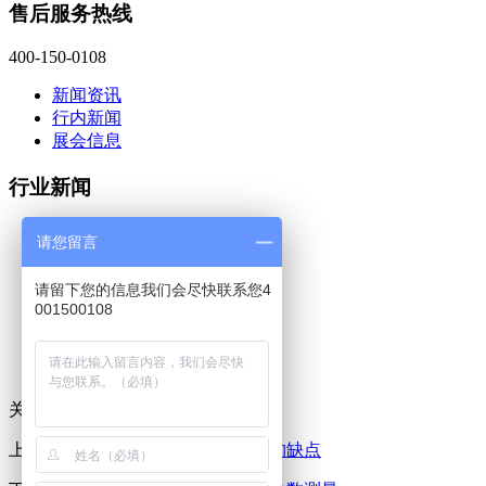
售后服务热线
400-150-0108
新闻资讯
行内新闻
展会信息
行业新闻
蔡司三坐标 captru...
请您留言
蔡司工业CT软件Volu...
蔡司三坐标calypso...
请留下您的信息我们会尽快联系您4
上海法登阀门引入蔡司三坐...
001500108
蔡司三坐标测量仪搬迁时有...
蔡司中国工业质量解决方案...
蔡司三坐标ZEISS C...
关键词:
三坐标测量机
,
三坐标软件
上一条：
蔡司三坐标测量机平衡机构缺点