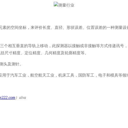
素的空间坐标，来评价长度、直径、形状误差、位置误差的一种测量设
个相互垂直的导轨上移动，此探测器以接触或非接触等方式传递讯号，三
应包括尺寸精度、定位精度、几何精度及轮廓精度等。
测头及测针。
应用于汽车工业，航空航天工业，机床工具，国防军工，电子和模具等领
r222.com
）alva