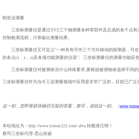
制造业测量
三坐标测量仪是通过XYZ三个轴测量各种零部件及总成的各个点和元
控制检测流程，计算输出测量结果。
三坐标测量仪又可定义“一种具有可作三个方向移动的探测器，可在三
的各点(x，y，z)及各项功能测量的仪器”。三坐标测量仪的测量功能
三坐标测量仪对被测体没什么特殊要求,要根据被测物体选择不同的
三坐标测量仪作为当今工业测量领域中应用是非常广泛的，目前已广泛
这一刻，您即将获得确切无疑的答案，蔡司，成就这一刻。（
www.yosoa
本站地址为：http://www.yosoar222.com/ alva 转载请注明！
蔡司三坐标代理-昆山友硕