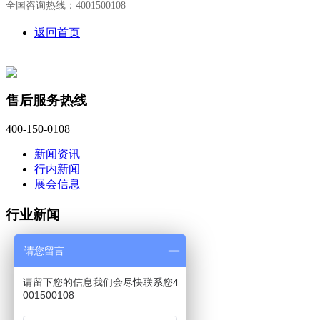
全国咨询热线：4001500108
返回首页
售后服务热线
400-150-0108
新闻资讯
行内新闻
展会信息
行业新闻
蔡司三坐标 captru...
请您留言
蔡司工业CT软件Volu...
蔡司三坐标calypso...
请留下您的信息我们会尽快联系您4
上海法登阀门引入蔡司三坐...
001500108
蔡司三坐标测量仪搬迁时有...
蔡司中国工业质量解决方案...