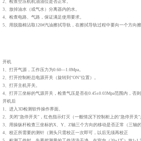
2、检查空压机机油油位是否正常。
3、放掉油水（或气水）分离器内的水。
4、检查电路、气路，保证满足使用要求。
5、用脱脂棉沾取120#汽油擦拭导轨，在擦拭导轨过程中要向一个方
开机
1、打开气源，工作压力为0.60—1.0Mpa。
2、打开控制柜总电源开关（旋转到“ON”位置）。
3、打开主机开关。
4、打开三坐标的气源开关，检查气压是否在0.45±0.03Mpa范围内，
开机后
1、进入3D检测软件操作界面。
2、关闭“急停开关”，红色指示灯灭（一般情况下控制柜上的“急停开关
3、用操纵杆检查三坐标的X、Y、Z轴三个方向的移动是否正常（三轴的移
4、校正所需要的测针（测头只需校正一次即可，以后无须再校正
5、检测工件时，先要把测量的工件清洗干净，在室内（20±1℃）放1-1