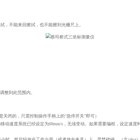
向擦拭，不能来回擦拭，也不能擦到光栅尺上。
否则调整到此范围内。
”是关闭的，只需控制操作手柄上的“急停开关”即可）
动速度系统已经设定为60mm/s，无须变动。如果需要编程，设定速度时好
.5小时，然后轻放在工作台面（或者放在夹具）上，严禁磕碰。（文/alva