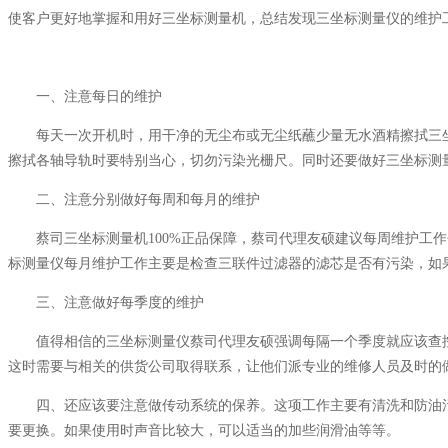
使客户更好地掌握和用好三坐标测量机，总结发现三坐标测量仪的维护
一、注意每日的维护
每天一次开机时，用干净的无尘布或无尘纸蘸少量无水酒精擦拭三坐
擦拭各轴导轨时要特别当心，切勿污染光栅尺。同时还要做好三坐标测
二、注意分别做好每周和每月的维护
蔡司三坐标测量机100%正品保障，蔡司代理友硕建议每周维护工作
标测量仪每月维护工作主要是检查三联件过滤器的滤芯是否有污染，如
三、注意做好每季度的维护
值得相信的三坐标测量仪蔡司代理友硕强调每隔一个季度就应该查控
这时需要与相关的供货公司取得联系，让他们派专业的维修人员及时的
四、还应该要注意做传动系统的保养。这项工作主要有清洗和防油污
要更换。如果使用时声音比较大，可以适当的加些润滑油等等。