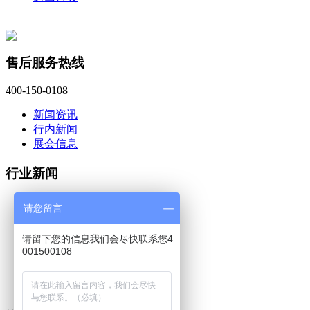
售后服务热线
400-150-0108
新闻资讯
行内新闻
展会信息
行业新闻
蔡司三坐标 captru...
请您留言
蔡司工业CT软件Volu...
蔡司三坐标calypso...
请留下您的信息我们会尽快联系您4
上海法登阀门引入蔡司三坐...
001500108
蔡司三坐标测量仪搬迁时有...
蔡司中国工业质量解决方案...
蔡司三坐标ZEISS C...