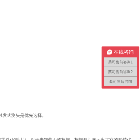
在线咨询
蔡司售前咨询1
蔡司售前咨询2
蔡司售后咨询
触发式测头是优先选择。
零件(如叶片)。对于未知曲面的扫描，扫描测头显示出了它的独特优