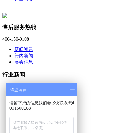
售后服务热线
400-150-0108
新闻资讯
行内新闻
展会信息
行业新闻
蔡司三坐标 captru...
请您留言
蔡司工业CT软件Volu...
蔡司三坐标calypso...
请留下您的信息我们会尽快联系您4
上海法登阀门引入蔡司三坐...
001500108
蔡司三坐标测量仪搬迁时有...
蔡司中国工业质量解决方案...
蔡司三坐标ZEISS C...