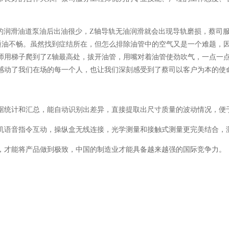
Z轴的润滑油道泵油后出油很少，Z轴导轨无油润滑就会出现导轨磨损，蔡
通油不畅。虽然找到症结所在，但怎么排除油管中的空气又是一个难题，
师用梯子爬到了Z轴最高处，拔开油管，用嘴对着油管使劲吹气，一点一
感动了我们在场的每一个人，也让我们深刻感受到了蔡司以客户为本的使
统计和汇总，能自动识别出差异，直接提取出尺寸质量的波动情况，便
机语音指令互动，操纵盒无线连接，光学测量和接触式测量更完美结合，
才能将产品做到极致，中国的制造业才能具备越来越强的国际竞争力。