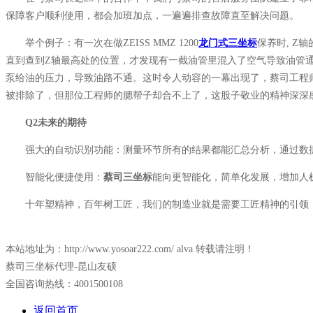
保障客户顺利使用，都会加班加点，一遍遍排查故障直至解决问题。
举个例子：有一次在做ZEISS MMZ 1200
龙门式三坐标
保养时, 
直到查到Z轴最高处的位置，才发现有一截油管里混入了空气导致油管
泵给油的压力，导致油路不通。这时令人动容的一幕出现了，蔡司工程
被排除了，但那位工程师的腮帮子却合不上了，这股子敬业的精神深深
Q2未来的期待
强大的自动识别功能：测量环节所有的结果都能汇总分析，通过数据
智能化便捷使用：
蔡司三坐标
能向更智能化，简单化发展，增加人
十年塑精神，百年树工匠，我们的制造业就是需要工匠精神的引领，
本站地址为：http://www.yosoar222.com/ alva 转载请注明！
蔡司三坐标代理-昆山友硕
全国咨询热线：4001500108
返回首页