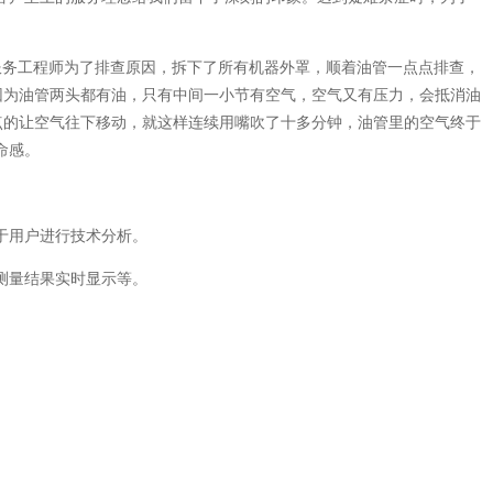
司服务工程师为了排查原因，拆下了所有机器外罩，顺着油管一点点排查，
因为油管两头都有油，只有中间一小节有空气，空气又有压力，会抵消油
点的让空气往下移动，就这样连续用嘴吹了十多分钟，油管里的空气终于
命感。
于用户进行技术分析。
测量结果实时显示等。