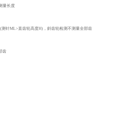
d测量长度
测针ML>直齿轮高度H)，斜齿轮检测不测量全部齿
部齿