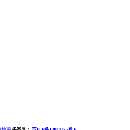
站地图
备案号：
苏ICP备13044175号-6