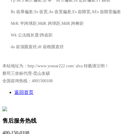
Fp 周节累计偏差;fp 单一周节偏差;fu 定距偏差;Fr 跳动
Rs 齿厚偏差;Ss 齿宽;As 齿宽偏差;Es 齿隙宽;AEs 齿隙宽偏差
MrK 半跨球距;MdK 跨球距;MdR 跨棒距
Wk 公法线长度/跨齿距
da 齿顶圆直径;df 齿根圆直径
本站地址为：http://www.yosoar222.com/ alva 转载请注明！
蔡司三坐标代理-昆山友硕
全国咨询热线：4001500108
返回首页
售后服务热线
400-150-0108