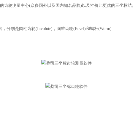
齿轮测量中心(众多国外以及国内知名品牌)以及性价比更优的三坐标结
是圆柱齿轮(Involute)，圆锥齿轮(Bevel)和蜗杆(Worm)