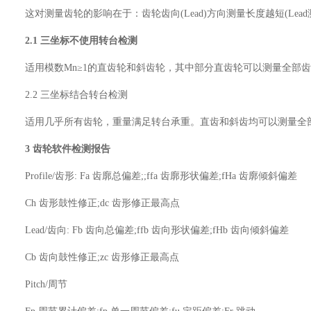
这对测量齿轮的影响在于：齿轮齿向(Lead)方向测量长度越短(Lea
2.1 三坐标不使用转台检测
适用模数Mn≥1的直齿轮和斜齿轮，其中部分直齿轮可以测量全部齿(
2.2 三坐标结合转台检测
适用几乎所有齿轮，重量满足转台承重。直齿和斜齿均可以测量全
3 齿轮软件检测报告
Profile/齿形: Fa 齿廓总偏差;;ffa 齿廓形状偏差;fHa 齿廓倾斜偏差
Ch 齿形鼓性修正;dc 齿形修正最高点
Lead/齿向: Fb 齿向总偏差;ffb 齿向形状偏差;fHb 齿向倾斜偏差
Cb 齿向鼓性修正;zc 齿形修正最高点
Pitch/周节