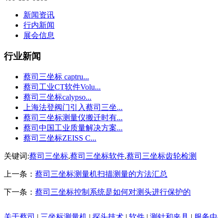
新闻资讯
行内新闻
展会信息
行业新闻
蔡司三坐标 captru...
蔡司工业CT软件Volu...
蔡司三坐标calypso...
上海法登阀门引入蔡司三坐...
蔡司三坐标测量仪搬迁时有...
蔡司中国工业质量解决方案...
蔡司三坐标ZEISS C...
关键词:
蔡司三坐标
,
蔡司三坐标软件
,
蔡司三坐标齿轮检测
上一条：
蔡司三坐标测量机扫描测量的方法汇总
下一条：
蔡司三坐标控制系统是如何对测头进行保护的
关于蔡司
|
三坐标测量机
|
探头技术
|
软件
|
测针和夹具
|
服务中