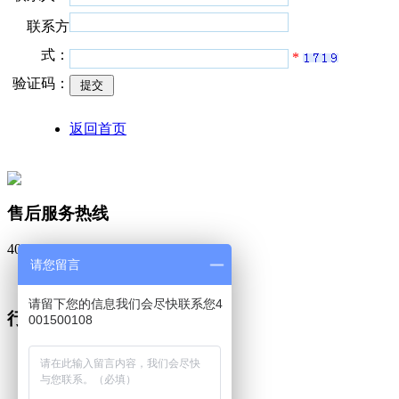
联系方
式：
*
验证码：
返回首页
售后服务热线
400-150-0108
请您留言
联系方式
请留下您的信息我们会尽快联系您4
行业新闻
001500108
蔡司三坐标 captru...
蔡司工业CT软件Volu...
蔡司三坐标calypso...