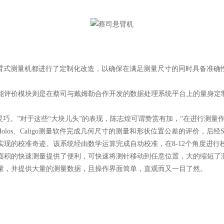
悬臂式测量机都进行了定制化改造，以确保在满足测量尺寸的同时具备准确
能评价模块则是在蔡司与戴姆勒合作开发的数据处理系统平台上的量身定
当灵巧。”对于这些“大块儿头”的表现，陈志煌可谓赞赏有加，“在进行测
os、Caligo测量软件完成几何尺寸的测量和形状位置公差的评价，后经S
实现的校准奇迹。该系统经由数学运算完成自动校准，在8-12个角度进行校
的快速测量提供了便利，可快速将测针移动到任意位置，大的缩短了测量时间
量，并提供大量的测量数据，且操作界面简单，直观而又一目了然。