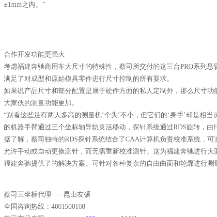
±1mm之内。”
合作开发功能更强大
考虑福建奔驰商用车大尺寸的特殊性，蔡司所交付的这三台PRO系列
满足了对成型和原始模具零件进行尺寸控制的所有要求。
如果说产品尺寸和部分配置是属于硬件方面的私人定制外，那么尺寸功
大家伙的测量功能更加。
“别看这些足有两人多高的测量机‘个头’不小，但它们的‘身手’却是相
的机器手臂通过三个坐标轴导轨灵活移动，探针系统通过RDS旋转，由Hol
据了解，蔡司独特的RDS探针系统结合了CAA计算机负责校准系统，可
允许手动或自动更换测针，而无需重新校准测针。这为福建奔驰进行大面积
福建奔驰提供了的解决方案。可针对各种复杂的自由曲面和轮廓进行测
蔡司三坐标代理-----昆山友硕
全国咨询热线：4001500108