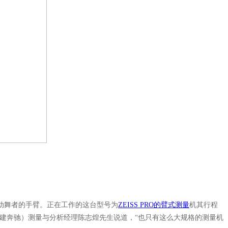
动舞者的手臂。正在工作的这台型号为
ZEISS PRO的臂式测量
机其行程
简称福建奔驰）测量与分析经理陈志煌先生说道，“也只有这么大规格的测量机