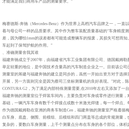
才能满足我们商用车产品的测量要求。”
梅赛德斯-奔驰（Mercedes-Benz）作为世界上高档汽车品牌之
着与母公司一样的品质要求。其中作为整车装配质量基础的“车身精度测
差，因为哪怕1mm的误差都有可能造成整辆车的报废，其损失可想而知
车起到了保驾护航的作用。”
、准确测量舍我其谁
福建奔驰成立于2007年，由福建省汽车工业集团有限公司、德国戴姆
举足轻重的地位，是中国技术含量高的汽车制造企业之一。目前该公司已
测量室的筹建与福建奔驰的建立是同步的，虽然一开始出资方对于选择
开展，另一方面则完全是因为蔡司三坐标测量机的良好表现。”对此，陈志煌回忆说
CONTURA G2，为了满足内部特殊测量需要,在2010年左右又添加了一台
福建奔驰的测量室位于焊装车间内，主要负责对车身或零件进行测量，
基础，一辆汽车车身有数千个焊接点或数十米激光焊缝，每一个焊点、
作为德国戴姆勒在亚洲的商务车制造Cen，福建奔驰的测量室严格遵
白车身、底盘、侧围、前模组、后模组和四门两盖等总成的常规测量，也
复杂的，要数白车身测量，上千个测量点分布在车身的各个部位，体积