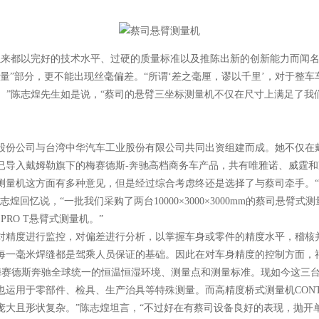
一，一直以来都以完好的技术水平、过硬的质量标准以及推陈出新的创新能力而
量”部分，更不能出现丝毫偏差。“所谓‘差之毫厘，谬以千里’，对于整
。”陈志煌先生如是说，“蔡司的悬臂三坐标测量机不仅在尺寸上满足了
勒股份公司与台湾中华汽车工业股份有限公司共同出资组建而成。她不仅
导入戴姆勒旗下的梅赛德斯-奔驰高档商务车产品，共有唯雅诺、威霆和凌
测量机这方面有多种意见，但是经过综合考虑终还是选择了与蔡司牵手。
，“一批我们采购了两台10000×3000×3000mm的蔡司悬臂式测量机型号
PRO T悬臂式测量机。”
对精度进行监控，对偏差进行分析，以掌握车身或零件的精度水平，稽核
每一毫米焊缝都是驾乘人员保证的基础。因此在对车身精度的控制方面，
循梅赛德斯奔驰全球统一的恒温恒湿环境、测量点和测量标准。现如今这三
运用于零部件、检具、生产治具等特殊测量。而高精度桥式测量机CONTU
庞大且形状复杂。”陈志煌坦言，“不过好在有蔡司设备良好的表现，抛开