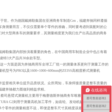
闻名于世。作为德国戴姆勒集团在亚洲商务车制造Cen，福建奔驰同样遵循
车车身测量而言，不仅仅需要单个零件的准确，同时要考虑到装配时的公
我们对大型商务车的测量要求，其测量精度更为我们生产出高品质的商务
在戴姆勒集团内部扮演着重要的角色，在中国商用车制造企业中也占有着
特3大产品共30余款车型。
“这一方面是因为奔驰商用车全球工厂统一的测量体系更利于测量工作的
为PRO以及1600×1000×600mm的ZEISS高精度桥式测量机
并监督相关单位提升品质状况。众所周知，车身焊接质量是整车质量的
福建奔驰都力图做到精益求精。
在线咨询
台蔡司悬臂式测量机主要用于梅赛德斯奔驰商务车唯雅诺、威霆和凌特的
蔡司售前咨询1
RA G2则用于测量高机加工零件，如齿轮、发动机缸体等。“这其中为
蔡司售前咨询2
单个零件的测量精度不说，即便是整车尺寸其精度误差都能确保控制在