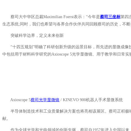
蔡司大中华区总裁Maximilian Foerst表示：“今年是
蔡司三坐标
第四
生态系统;同时，我们也希望与各界合作伙伴共同回顾蔡司的历史，不断
突破科学边界，定义未来创新
“十四五规划”明确了科研创新升级的远景目标，而先进的显微成像技
中包括用于材料科学研究的Axioscope 5光学显微镜、用于教学和日常实验
Axioscope 5
蔡司光学显微镜
/ KINEVO 900机器人手术显微系统
半导体制造技术和工业质量解决方案也将亮相该展区。蔡司正积极响
献。
作为全球光学和光电领域的创新先驱，蔡司自1957年进入中国以来，