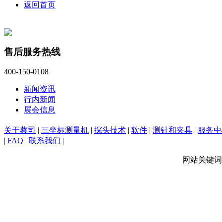
返回首页
售后服务热线
400-150-0108
新闻资讯
行内新闻
展会信息
关于蔡司
|
三坐标测量机
|
探头技术
|
软件
|
测针和夹具
|
服务中
|
FAQ
|
联系我们
|
网站关键词